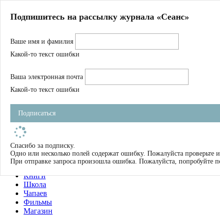
Главная
Подпишитесь на рассылку журнала «Сеанс»
О нас
Авторы
Ваше имя и фамилия
Магазин
Журнал
Какой-то текст ошибки
Книги
Спецпроекты
Ваша электронная почта
Школа
Устав
Какой-то текст ошибки
Отчетность
Фильмы
Подписаться
Имена
Тэги
искать
Спасибо за подписку.
Одно или несколько полей содержат ошибку. Пожалуйста проверьте и
О нас
При отправке запроса произошла ошибка. Пожалуйста, попробуйте п
Журнал
Книги
Школа
Чапаев
Фильмы
Магазин