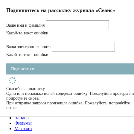
Главная
Подпишитесь на рассылку журнала «Сеанс»
О нас
Авторы
Ваше имя и фамилия
Магазин
Журнал
Какой-то текст ошибки
Книги
Спецпроекты
Ваша электронная почта
Школа
Устав
Какой-то текст ошибки
Отчетность
Фильмы
Подписаться
Имена
Тэги
искать
Спасибо за подписку.
Одно или несколько полей содержат ошибку. Пожалуйста проверьте и
О нас
попробуйте снова.
Журнал
При отправке запроса произошла ошибка. Пожалуйста, попробуйте
Книги
позже.
Школа
Чапаев
Фильмы
Магазин