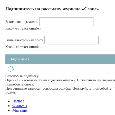
Главная
Подпишитесь на рассылку журнала «Сеанс»
О нас
Авторы
Ваше имя и фамилия
Магазин
Журнал
Какой-то текст ошибки
Книги
Спецпроекты
Ваша электронная почта
Школа
Устав
Какой-то текст ошибки
Отчетность
Фильмы
Подписаться
Имена
Тэги
искать
Спасибо за подписку.
Одно или несколько полей содержат ошибку. Пожалуйста проверьте и
О нас
попробуйте снова.
Журнал
При отправке запроса произошла ошибка. Пожалуйста, попробуйте
Книги
позже.
Школа
Чапаев
Фильмы
Магазин