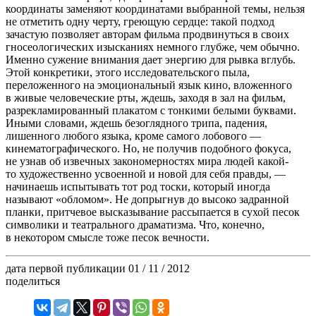
координаты заменяют координатами выбранной темы, нельзя
не отметить одну черту, греющую сердце: такой подход
зачастую позволяет авторам фильма продвинуться в своих
гносеологических изысканиях немного глубже, чем обычно.
Именно сужение внимания дает энергию для рывка вглубь.
Этой конкретики, этого исследовательского пыла,
переложенного на эмоциональный язык кино, вложенного
в живые человеческие рты, ждешь, заходя в зал на фильм,
разрекламированный плакатом с тонкими белыми буквами.
Иными словами, ждешь безоглядного трипа, падения,
лишенного любого языка, кроме самого лобового —
кинематографического. Но, не получив подобного фокуса,
не узнав об извечных закономерностях мира людей какой-
то художественно усвоенной и новой для себя правды, —
начинаешь испытывать тот род тоски, который иногда
называют «обломом». Не допрыгнув до высоко задранной
планки, притчевое высказывание рассыпается в сухой песок
символики и театрального драматизма. Что, конечно,
в некотором смысле тоже песок вечности.
дата первой публикации
01 / 11 / 2012
поделиться