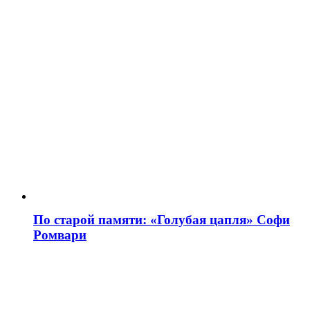
По старой памяти: «Голубая цапля» Софи
Ромвари