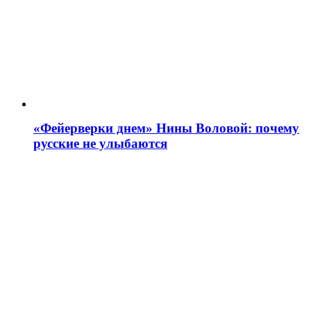
«Фейерверки днем» Нины Воловой: почему
русские не улыбаются