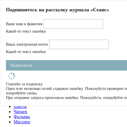
Главная
Подпишитесь на рассылку журнала «Сеанс»
О нас
Авторы
Ваше имя и фамилия
Магазин
Журнал
Какой-то текст ошибки
Книги
Спецпроекты
Ваша электронная почта
Школа
Устав
Какой-то текст ошибки
Отчетность
Фильмы
Подписаться
Имена
Тэги
искать
Спасибо за подписку.
Одно или несколько полей содержат ошибку. Пожалуйста проверьте и
О нас
попробуйте снова.
Журнал
При отправке запроса произошла ошибка. Пожалуйста, попробуйте п
Книги
Школа
Чапаев
Фильмы
Магазин