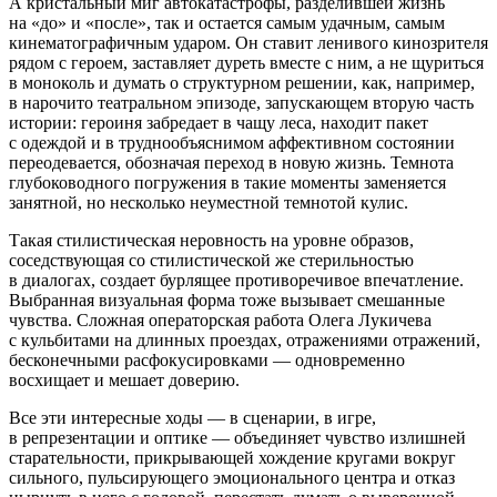
А кристальный миг автокатастрофы, разделившей жизнь
на «до» и «после», так и остается самым удачным, самым
кинематографичным ударом. Он ставит ленивого кинозрителя
рядом с героем, заставляет дуреть вместе с ним, а не щуриться
в моноколь и думать о структурном решении, как, например,
в нарочито театральном эпизоде, запускающем вторую часть
истории: героиня забредает в чащу леса, находит пакет
с одеждой и в труднообъяснимом аффективном состоянии
переодевается, обозначая переход в новую жизнь. Темнота
глубоководного погружения в такие моменты заменяется
занятной, но несколько неуместной темнотой кулис.
Такая стилистическая неровность на уровне образов,
соседствующая со стилистической же стерильностью
в диалогах, создает бурлящее противоречивое впечатление.
Выбранная визуальная форма тоже вызывает смешанные
чувства. Сложная операторская работа Олега Лукичева
с кульбитами на длинных проездах, отражениями отражений,
бесконечными расфокусировками — одновременно
восхищает и мешает доверию.
Все эти интересные ходы — в сценарии, в игре,
в репрезентации и оптике — объединяет чувство излишней
старательности, прикрывающей хождение кругами вокруг
сильного, пульсирующего эмоционального центра и отказ