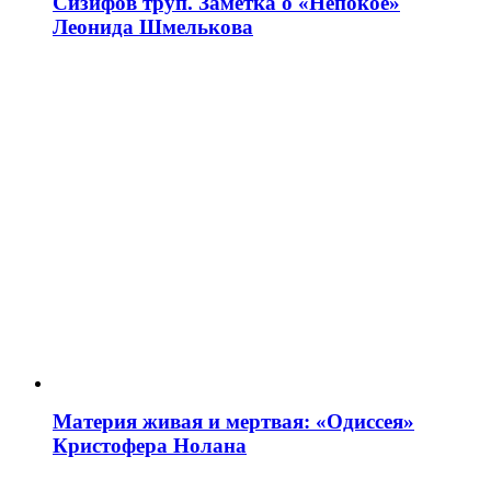
Сизифов труп. Заметка о «Непокое»
Леонида Шмелькова
Материя живая и мертвая: «Одиссея»
Кристофера Нолана