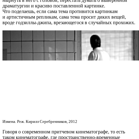
нырнуть в него с головой, перестать думать о выверенной
драматургии и красиво поставленной картинке.
Что поделаешь, если сама тема противится картинкам
и артистичным репликам, сама тема просит диких вещей,
вроде годзиллы-джипа, врезающегося в случайных прохожих.
Измена. Реж. Кирилл Серебренников, 2012
Говоря о современном притчевом кинематографе, то есть
таком кинематографе, где пространственно-временные