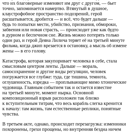
что их благоверные изменяют им друг с другом, — бьет
точно, запоминается намертво. Втянутый в душное,
клаустрофобное пространство подозрений, герой
расшатывается, дробится — и всё, что будет дальше —
будь то попытки мести, убийство, признания, обмороки,
забвения или новая страсть, — происходит уже как будто
в дурном и беспечном сне. Жизнь можно потерять только
один раз, и герой Деяна Лилича теряет её на третьей минуте
фильма, когда джип врезается в остановку, а мысль об измене
жены — в его голову.
Катастрофа, которая закупоривает человека в себе, стала
смысловым центром ленты. Дальше — мораль,
самосохранение и другие виды регуляции, человек
погружается все глубже: туда, где тишина, темнота,
оглушенность, изредка — проплывающие мимо хтонические
чудовища. Главным событием так и остается известие
на третьей минуте, момент нырка. Основной
композиционный взрыв расположен так близко
к вступительным титрам, что весь корабль слегка кренится
к началу: там жизнь, там естественные реплики, понятные
чувства.
В третьем акте, однако, происходит перезагрузка: изменники
похоронены, грехи прощены, но внутренняя бездна ничем