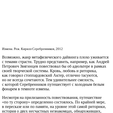
Измена. Реж. Кирилл Серебренников, 2012
Возможно, жанр метафизического дайвинга плохо уживается
с темами страсти. Трудно представить, например, как Андрей
Петрович Звягинцев повествовал бы об адюльтере в рамках
своей творческой системы. Кровь, любовь и риторика,
как говорил стоппардовский Актер, отлично тасуются,
но не всегда сочетаются. Тем удивительнее смелость,
с которой Серебренников путешествует с холодным белым
фонарем в темноте измены.
Несмотря на прилизанность повествования, путешествие
«по ту сторону» определенно состоялось. По крайней мере,
в пересказе или по памяти, на уровне этой самой риторики,
история о двух несчастных незнакомцах, обнаруживших,