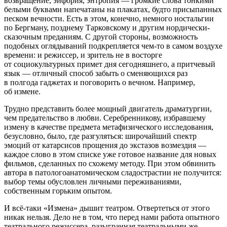
возвращение, эйфория, энтропия — громкие слова тонкими
белыми буквами напечатаны на плакатах, будто присыпанных
песком вечности. Есть в этом, конечно, немного ностальгии
по Бергману, позднему Тарковскому и другим нордически-
сказочным преданиям. С другой стороны, возможность
подобных оглядываний подкрепляется чем-то в самом воздухе
времени: и режиссер, и зритель не в восторге
от социокультурных примет дня сегодняшнего, а притчевый
язык — отличный способ забыть о сменяющихся раз
в полгода гаджетах и поговорить о вечном. Например,
об измене.
Трудно представить более мощный двигатель драматургии,
чем предательство в любви. Серебренникову, избравшему
измену в качестве предмета метафизического исследования,
безусловно, было, где разгуляться: широчайший спектр
эмоций от катарсисов прощения до экстазов возмездия —
каждое слово в этом списке уже готовое название для новых
фильмов, сделанных по схожему методу. При этом обвинить
автора в патологоанатомическом сладострастии не получится:
выбор темы обусловлен личными переживаниями,
собственным горьким опытом.
И всё-таки «Измена» дышит театром. Отвертеться от этого
никак нельзя. Дело не в том, что перед нами работа опытного
театрального режиссера, разыгранная театральными же