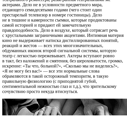
актерами. Дело не в условности предметного мира,
отдающего семидесятыми годами (чего стоит один
престарелый телевизор в номере гостиницы). Дело
не в тишине и камерности съемки, которые продиктованы
самой историей и придают ей замечательную
правдоподобность. Дело в воздухе, который сотрясает речь
с хрустальными заграничными акцентами. Интимная материя
кино не выдерживает натиска дистиллированных понятий,
реакций и жестов — всех этих многозначительных,
обдуманных иконок второй сигнальной системы, которую
театр с легкостью пережевывает. Актеры вступают ровно
в такт, без наложений и смятения, без шероховатости, громко,
искренне: «Ты что, больной?», «Сколько мы не виделись?»,
«Я не могу без вас!» — все эти нормальные слова
обрамляются в такой осторожный темпоритм, в такую
правильную физиологию (с приподнятой губой,
сентиментальной нежностью глаз и т.д.), что зрительскому
сочувствию просто некуда втиснуться.