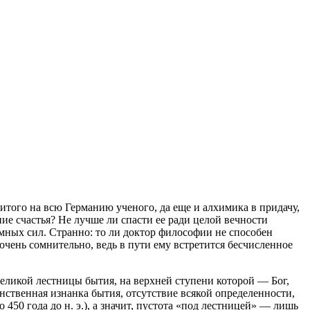
нитого на всю Германию ученого, да еще и алхимика в придачу,
е счастья? Не лучше ли спасти ее ради целой вечности
ных сил. Странно: то ли доктор философии не способен
 очень сомнительно, ведь в пути ему встретится бесчисленное
еликой лестницы бытия, на верхней ступени которой — Бог,
нственная изнанка бытия, отсутствие всякой определенности,
450 года до н. э.), а значит, пустота «под лестницей» — лишь