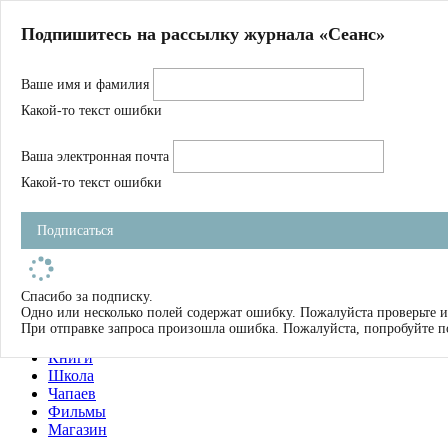
Главная
Подпишитесь на рассылку журнала «Сеанс»
О нас
Авторы
Ваше имя и фамилия
Магазин
Журнал
Какой-то текст ошибки
Книги
Спецпроекты
Ваша электронная почта
Школа
Устав
Какой-то текст ошибки
Отчетность
Фильмы
Подписаться
Имена
Тэги
искать
Спасибо за подписку.
Одно или несколько полей содержат ошибку. Пожалуйста проверьте и
О нас
При отправке запроса произошла ошибка. Пожалуйста, попробуйте п
Журнал
Книги
Школа
Чапаев
Фильмы
Магазин