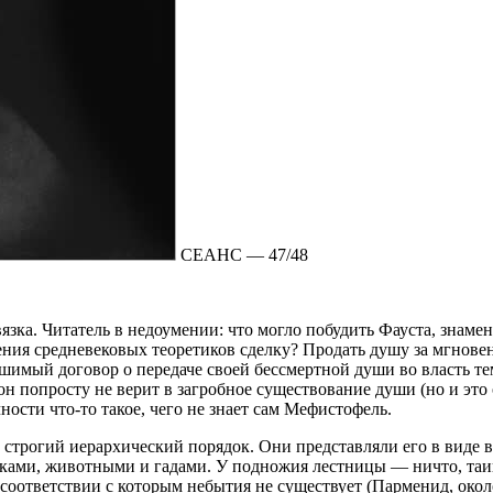
СЕАНС — 47/48
язка. Читатель в недоумении: что могло побудить Фауста, знаме
ия средневековых теоретиков сделку? Продать душу за мгновени
мый договор о передаче своей бессмертной души во власть тем
 он попросту не верит в загробное существование души (но и это
чности что-то такое, чего не знает сам Мефистофель.
строгий иерархический порядок. Они представляли его в виде в
реками, животными и гадами. У подножия лестницы — ничто, таи
оответствии с которым небытия не существует (Парменид, около 