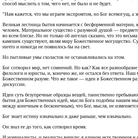
способ мыслить о том, чего нет, не было и не будет.
Нам кажется, что мы играем экспромтом, но Бог всемогущ, а з
Великая лестница бытия начинается с бесформенной материи, 
человек. Материальное существо с разумной душой — предмето
во всем блеске. Но не только об ангелах сказано, что это вес
камешек существуют, являя миру Божественное могущество. Су
ничто и никогда не появилось бы на свет.
Но пытливые умы схоластов не останавливались на этом.
Бог сотворил мир, нет сомнений. Но как? Как все разнообрази
филологи и юристы, и, конечно же, не остался без ответа. Н
Божественном разуме. Что же такое — идеи в Божественном раз
дискуссии.
Идеи суть безупречные образцы вещей, таинственно пребываю
бытия для Божественных идей, мысли Бога подобны нашим мыс
между конечным и бесконечным), что Бог, мысля, не изменяется
Бог знает истину изначально и даже раньше, чем изначально.
Он знал ее до того, как сотворил время.
И номиналисты, и реалисты верили: в едином акте творения и с