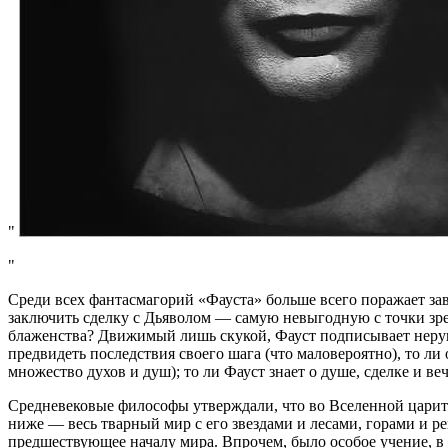
Среди всех фантасмагорий «Фауста» больше всего поражает зав
заключить сделку с Дьяволом — самую невыгодную с точки зрен
блаженства? Движимый лишь скукой, Фауст подписывает неруши
предвидеть последствия своего шага (что маловероятно), то ли
множество духов и душ); то ли Фауст знает о душе, сделке и ве
Средневековые философы утверждали, что во Вселенной царит 
ниже — весь тварный мир с его звездами и лесами, горами и 
предшествующее началу мира. Впрочем, было особое учение, в с