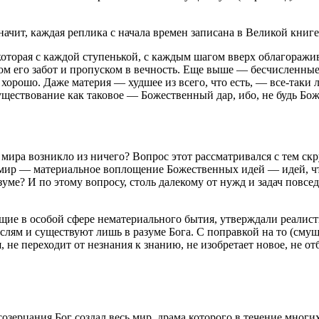
начит, каждая реплика с начала времен записана в Великой книг
которая с каждой ступенькой, с каждым шагом вверх облагоражи
м его забот и пропуском в вечность. Еще выше — бесчисленные
ьма хорошо. Даже материя — худшее из всего, что есть, — все-так
ществование как таковое — Божественный дар, ибо, не будь Бож
е мира возникло из ничего? Вопрос этот рассматривался с тем 
аш мир — материальное воплощение Божественных идей — идей, ч
уме? И по этому вопросу, столь далекому от нужд и задач повс
щие в особой сфере нематериального бытия, утверждали реалист
лям и существуют лишь в разуме Бога. С поправкой на то (сму
, не переходит от незнания к знанию, не изобретает новое, не о
озерцания Бог создал весь мир, драма которого в течение многих