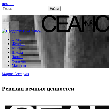
помочь
О нас
Журнал
Книги
Школа
Чапаев
Фильмы
Магазин
Мария Секацкая
Ревизия вечных ценностей