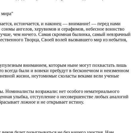
е мира
вается, истончается, и наконец — внимание! — перед нами
 сонмы ангелов, херувимов и серафимов, небесное воинство
и лучше, чем ничего. Самая скромная былинка, самый невзрачный
ественного Творца, Своей волей вызвавшего мир из небытия,
скрупулезным вниманием, которым ныне могут похвастать лишь
то всегда были и вовеки пребудут в бесконечном и неизменном
едневной жизни, неутомимые схоласты веками вели ученые
ы. Номиналисты возражали: нет особого нематериального
щенная улыбка, отступление о несовершенстве любых аналогий
тбрасывает ложное и не открывает истину.
 веков будет разыгрываться не без нашего участия. Нам