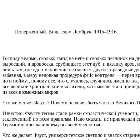
Поверженный. Вильгельм Лембрук. 1915–1916
Господу ведомо, сколько звезд на небе и сколько песчинок на д
выросший, и дровосека, срубившего этот дуб, и вязанку дров,
лишь там, где одно мгновение не сменяет другое, праведные ду
забавная, в меру неловкая процедура фейс-контроля — перед в
но и поймут, почему все, что случилось, случилось именно так
все великие христианские мыслители, хотя мысль эта и принад
из всех возможных миров.
Что же меняет Фауст? Почему не хочет быть частью Великого 
Известно: Фаусту тесны стали рамки схоластической учености
заключенный по всем правилам. Надо сказать, не привлекали е
Германию прославившемуся своей ученостью.
Что же делает Фауст, университетское светило и знаток стари