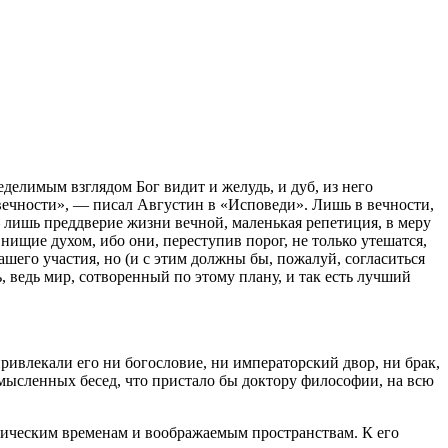
неделимым взглядом Бог видит и желудь, и дуб, из него
з вечности», — писал Августин в «Исповеди». Лишь в вечности,
 — лишь преддверие жизни вечной, маленькая репетиция, в меру
нищие духом, ибо они, переступив порог, не только утешатся,
ашего участия, но (и с этим должны бы, пожалуй, согласиться
 ведь мир, сотворенный по этому плану, и так есть лучший
ивлекали его ни богословие, ни императорский двор, ни брак,
омысленных бесед, что пристало бы доктору философии, на всю
ифическим временам и воображаемым пространствам. К его