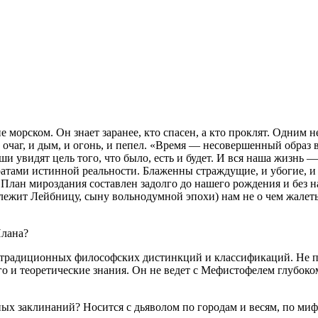
не морском. Он знает заранее, кто спасен, а кто проклят. Одним 
 и очаг, и дым, и огонь, и пепел. «Время — несовершенный обра
ши увидят цель того, что было, есть и будет. И вся наша жизнь
ратами истинной реальности. Блаженны страждущие, и убогие, и 
. План мироздания составлен задолго до нашего рождения и без н
лежит Лейбницу, сыну вольнодумной эпохи) нам не о чем жалеть,
Плана?
, традиционных философских дистинкций и классификаций. Не пр
го и теоретические знания. Он не ведет с Мефистофелем глубок
нных заклинаний? Носится с дьяволом по городам и весям, по м