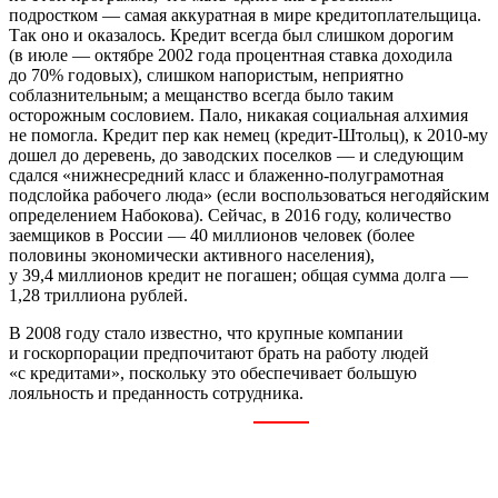
подростком — самая аккуратная в мире кредитоплательщица.
Так оно и оказалось. Кредит всегда был слишком дорогим
(в июле — октябре 2002 года процентная ставка доходила
до 70% годовых), слишком напористым, неприятно
соблазнительным; а мещанство всегда было таким
осторожным сословием. Пало, никакая социальная алхимия
не помогла. Кредит пер как немец (кредит-Штольц), к 2010-му
дошел до деревень, до заводских поселков — и следующим
сдался «нижнесредний класс и блаженно-полуграмотная
подслойка рабочего люда» (если воспользоваться негодяйским
определением Набокова). Сейчас, в 2016 году, количество
заемщиков в России — 40 миллионов человек (более
половины экономически активного населения),
у 39,4 миллионов кредит не погашен; общая сумма долга —
1,28 триллиона рублей.
В 2008 году стало известно, что крупные компании
и госкорпорации предпочитают брать на работу людей
«с кредитами», поскольку это обеспечивает большую
лояльность и преданность сотрудника.