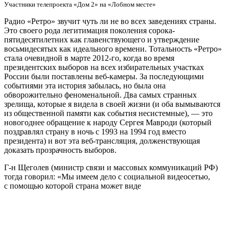
Участники телепроекта «Дом 2» на «Лобном месте»
Радио «Ретро» звучит чуть ли не во всех заведениях страны.
Это своего рода легитимация поколения сорока-
пятидесятилетних как главенствующего и утверждение
восьмидесятых как идеального времени. Тотальность «Ретро»
стала очевидной в марте 2012-го, когда во время
президентских выборов на всех избирательных участках
России были поставлены веб-камеры. За последующими
событиями эта история забылась, но была она
обворожительно феноменальной. Два самых странных
зрелища, которые я видела в своей жизни (и оба вымываются
из общественной памяти как события несистемные), — это
новогоднее обращение к народу Сергея Мавроди (который
поздравлял страну в ночь с 1993 на 1994 год вместо
президента) и вот эта веб-трансляция, долженствующая
доказать прозрачность выборов.
Г-н Щеголев (министр связи и массовых коммуникаций РФ)
тогда говорил: «Мы имеем дело с социальной видеосетью,
с помощью которой страна может виде