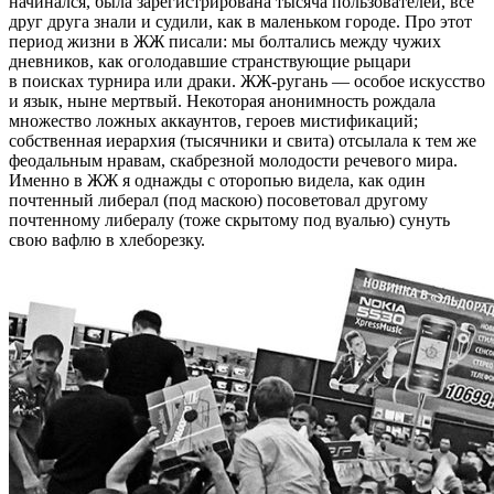
начинался, была зарегистрирована тысяча пользователей, все
друг друга знали и судили, как в маленьком городе. Про этот
период жизни в ЖЖ писали: мы болтались между чужих
дневников, как оголодавшие странствующие рыцари
в поисках турнира или драки. ЖЖ-ругань — особое искусство
и язык, ныне мертвый. Некоторая анонимность рождала
множество ложных аккаунтов, героев мистификаций;
собственная иерархия (тысячники и свита) отсылала к тем же
феодальным нравам, скабрезной молодости речевого мира.
Именно в ЖЖ я однажды с оторопью видела, как один
почтенный либерал (под маскою) посоветовал другому
почтенному либералу (тоже скрытому под вуалью) сунуть
свою вафлю в хлеборезку.