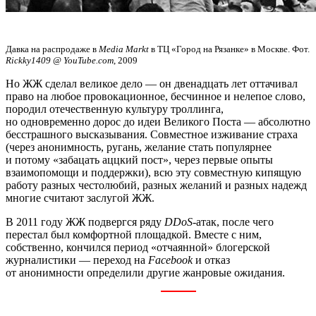
Давка на распродаже в
Media Markt
в ТЦ «Город на Рязанке» в Москве. Фот.
Rickky1409 @ YouTube.com
, 2009
Но ЖЖ сделал великое дело — он двенадцать лет оттачивал
право на любое провокационное, бесчинное и нелепое слово,
породил отечественную культуру троллинга,
но одновременно дорос до идеи Великого Поста — абсолютно
бесстрашного высказывания. Совместное изживание страха
(через анонимность, ругань, желание стать популярнее
и потому «забацать аццкий пост», через первые опыты
взаимопомощи и поддержки), всю эту совместную кипящую
работу разных честолюбий, разных желаний и разных надежд
многие считают заслугой ЖЖ.
В 2011 году ЖЖ подвергся ряду
DDoS
-атак, после чего
перестал был комфортной площадкой. Вместе с ним,
собственно, кончился период «отчаянной» блогерской
журналистики — переход на
Facebook
и отказ
от анонимности определили другие жанровые ожидания.