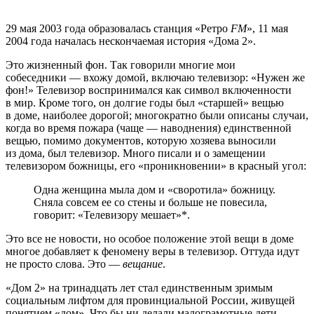
29 мая 2003 года образовалась станция «Ретро
FM
», 11 мая
2004 года началась нескончаемая история «Дома 2».
Это жизненный фон. Так говорили многие мои
собеседники — вхожу домой, включаю телевизор: «Нужен же
фон!» Телевизор воспринимался как символ включенности
в мир. Кроме того, он долгие годы был «старшей» вещью
в доме, наиболее дорогой; многократно были описаны случаи,
когда во время пожара (чаще — наводнения) единственной
вещью, помимо документов, которую хозяева выносили
из дома, был телевизор. Много писали и о замещении
телевизором божницы, его «проникновении» в красный угол:
Одна женщина мыла дом и «своротила» божницу.
Сняла совсем ее со стены и больше не повесила,
говорит: «Телевизору мешает»*.
Это все не новости, но особое положение этой вещи в доме
многое добавляет к феномену веры в телевизор. Оттуда идут
не просто слова. Это —
вещание
.
«Дом 2» на тринадцать лет стал единственным зримым
социальным лифтом для провинциальной России, живущей
понятием «дом». Что бы ни делали малограмотные дети