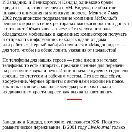
И Западник, и Великоросс, и Кандид одинаково брали
кредиты — и, стоя в очереди в «М. Видео», не обратили
никакого внимания на японскую новость. Меж тем 7 мая
2002 года японское подразделение компании
McDonald’s
решило открыть в своих ресторанах высокоскоростной доступ
в интернет. Объяснялось, зачем: «Эта услуга позволит
обладателям мобильных и карманных компьютеров получать
и отправлять информацию, находясь вдали от дома
или работы». Первый вай-фай появился в «Макдоналдсе» —
для того, чтобы на обеде ловить указания от начальства!
Но телефоны для наших героев — пока именно и только
телефоны: то есть аппараты, предназначенные для передачи
на расстояние звука и речи. И они в начале нулевых годов еще
связаны со статусом и рабочим местом. Это все еще сбруя,
вооружение. Черные брикеты с антеннами носили на поясе,
как знак сословия, молодые менеджеры выхватывали
их движением крест-накрест, как выхватывают шпагу.
Западник и Кандид, возможно, увлекаются ЖЖ. Пока это
романтическое переживание. В 2001 году
LiveJournal
только