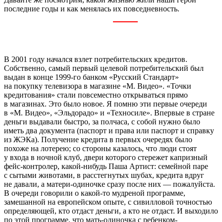
последние годы и как менялась их повседневность.
В 2001 году начался взлет потребительских кредитов.
Собственно, самый первый целевой потребительский был
выдан в конце 1999-го банком «Русский Стандарт»
на покупку телевизора в магазине «М. Видео». «Точки
кредитования» стали повсеместно открываться прямо
в магазинах. Это было новое. Я помню эти первые очереди
в «М. Видео», «Эльдорадо» и «Техносиле». Впервые в стране
деньги выдавали быстро, за полчаса, с собой нужно было
иметь два документа (паспорт и права или паспорт и справку
из ЖЭКа). Получение кредита в первых очередях было
похоже на лотерею; со стороны казалось, что люди стоят
у входа в ночной клуб, двери которого стережет капризный
фейс-контролер, какой-нибудь Паша Артист: семейной паре
с сытыми животами, в расстегнутых шубах, кредита вдруг
не давали, а матери-одиночке сразу после них — пожалуйста.
В очереди говорили о какой-то мудреной программе,
замешанной на европейском опыте, с сивилловой точностью
определяющей, кто отдаст деньги, а кто не отдаст. И выходило
по этой программе, что мать-одиночка с ребенком-