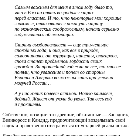
Самым важным для меня в этом году было то,
что в России опять возродился страх
перед властью. И то, что некоторые мои хорошие
знакомые, отказавшиеся покинуть страну
по экономическим соображениям, начали серьезно
задумываться об эмиграции.
Страна выздоравливает — еще три-четыре
спокойных года, и она, как все в природе,
самоочищаясь от коррупции, нищеты, олигархов,
снова станет предметом гордости своих
граждан. За прошедший год если не все, то многие
поняли, что уважение и почет со стороны
Европы и Америки возможны лишь при условии
могучей России…
А у нас котик болеет астмой. Ночью кашляет,
бедный. Живет от укола до укола. Так весь год
и прокашлял.
Собственно, позиции эти древние, обкатанные — Западник,
Великоросс и Кандид, предпочитающий возделывать свой
садик и нравственно отстраняться от «старшей реальности».
Давайте же посмотрим, какой жизнью жили наши герои