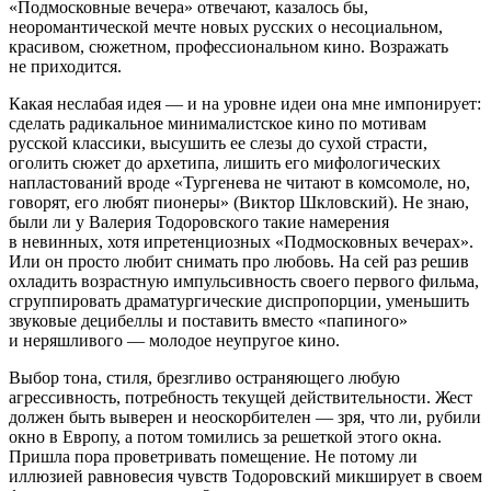
«Подмосковные вечера» отвечают, казалось бы,
неоромантической мечте новых русских о несоциальном,
красивом, сюжетном, профессиональном кино. Возражать
не приходится.
Какая неслабая идея — и на уровне идеи она мне импонирует:
сделать радикальное минималистское кино по мотивам
русской классики, высушить ее слезы до сухой страсти,
оголить сюжет до архетипа, лишить его мифологических
напластований вроде «Тургенева не читают в комсомоле, но,
говорят, его любят пионеры» (Виктор Шкловский). Не знаю,
были ли у Валерия Тодоровского такие намерения
в невинных, хотя ипретенциозных «Подмосковных вечерах».
Или он просто любит снимать про любовь. На сей раз решив
охладить возрастную импульсивность своего первого фильма,
сгруппировать драматургические диспропорции, уменьшить
звуковые децибеллы и поставить вместо «папиного»
и неряшливого — молодое неупругое кино.
Выбор тона, стиля, брезгливо остраняющего любую
агрессивность, потребность текущей действительности. Жест
должен быть выверен и неоскорбителен — зря, что ли, рубили
окно в Европу, а потом томились за решеткой этого окна.
Пришла пора проветривать помещение. Не потому ли
иллюзией равновесия чувств Тодоровский микширует в своем