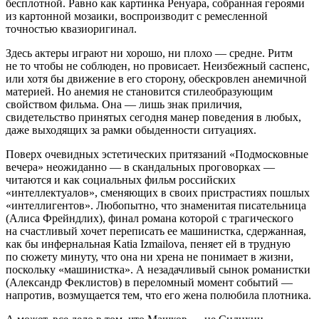
бесплотной. Равно как картинка Ренуара, собранная героями
из картонной мозаики, воспроизводит с ремесленной
точностью квазиоригинал.
Здесь актеры играют ни хорошо, ни плохо — средне. Ритм
не то чтобы не соблюден, но провисает. Неизбежный саспенс,
или хотя бы движение в его сторону, обескровлен анемичной
материей. Но анемия не становится стилеобразующим
свойством фильма. Она — лишь знак приличия,
свидетельство принятых сегодня манер поведения в любых,
даже выходящих за рамки обыденности ситуациях.
Поверх очевидных эстетических притязаний «Подмосковные
вечера» неожиданно — в скандальных проговорках —
читаются и как социальных фильм российских
«интеллектуалов», сменяющих в своих пристрастиях пошлых
«интеллигентов». Любопытно, что знаменитая писательница
(Алиса Фрейндлих), финал романа которой с трагического
на счастливый хочет переписать ее машинистка, сдержанная,
как бы инфернальная Katia Izmailova, пеняет ей в трудную
по сюжету минуту, что она ни хрена не понимает в жизни,
поскольку «машинистка». А незадачливый сынок романистки
(Александр Феклистов) в переломный момент событий —
напротив, возмущается тем, что его жена полюбила плотника.