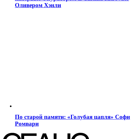
Оливером Хэнли
По старой памяти: «Голубая цапля» Софи
Ромвари