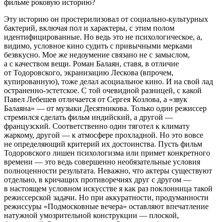
фильме роковую историю?
Эту историю он простерилизовал от социально-культурных
бактерий, включая пол и характеры, с этим полом
идентифицированные. Но ведь это не психологическое, а,
видимо, условное кино судить с привычными мерками
безвкусно. Мое же недоумение связано не с замыслом,
а с качеством вещи. Роман Балаян, ставя, в отличие
от Тодоровского, экранизацию Лескова (впрочем,
купированную), тоже делал асоциальное кино. И на свой лад
остраненно-эстетское. С той очевидной разницей, с какой
Павел Лебешев отличается от Сергея Козлова, а «звук
Балаяна» — от музыки Десятникова. Только один режиссер
стремился сделать фильм индийский, а другой —
французский. Соответственно один тяготел к климату
жаркому, другой — к атмосфере прохладной. Но это вовсе
не определяющий критерий их достоинства. Пусть фильм
Тодоровского лишен психологизма или примет конкретного
времени — это ведь совершенно необязательные условия
полноценности результата. Неважно, что актеры существуют
отдельно, в кричащих противоречиях друг с другом —
в настоящем условном искусстве я как раз поклонница такой
режиссерской задачи. Но при аккуратности, продуманности
режиссуры «Подмосковные вечера» оставляют впечатление
натужной умозрительной конструкции — плоской,