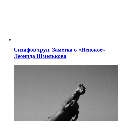
Сизифов труп. Заметка о «Непокое»
Леонида Шмелькова