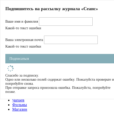
Главная
Подпишитесь на рассылку журнала «Сеанс»
О нас
Авторы
Ваше имя и фамилия
Магазин
Журнал
Какой-то текст ошибки
Книги
Спецпроекты
Ваша электронная почта
Школа
Устав
Какой-то текст ошибки
Отчетность
Фильмы
Подписаться
Имена
Тэги
искать
Спасибо за подписку.
Одно или несколько полей содержат ошибку. Пожалуйста проверьте и
О нас
попробуйте снова.
Журнал
При отправке запроса произошла ошибка. Пожалуйста, попробуйте
Книги
позже.
Школа
Чапаев
Фильмы
Магазин