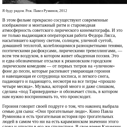
Я буду рядом. Реж. Павел Руминов, 2012
В этом фильме прекрасно сосуществуют современные
изображение и монтажный ритм и старомодная
атмосферность советского лирического кинематографа. И это
не только выдающаяся операторская работа Федора Лясса,
насытившего картину светом, солнцем, уличной суетой,
домашней теплотой, колеблющимися разноцветными тенями,
поэтическими расфокусами, лирическими тревеллингами, —
всем тем воздухом, в котором живет обыденная поэзия. Это
и едва обозначенные отсылки к рязановским городским
лирическим комедиям — от первых титров на «уличном»
фоне до песен, которые распевают умирающая героиня
и навещающая ее сотрудница хосписа, и легкого снега,
падающего и падающего, несмотря на все титры «прошло
четыре месяца». Музыка, которой много и даже слишком,
сделана «под Таривердиева» и обозначает стиль, в котором
нам нужно воспринимать то, что происходит.
Героиня говорит своей подруге о том, что наконец выбрала
семью для сына: «Они трогательные люди». Кино Павла
Руминова и есть трогательная история про трогательных
людей в самом что ни на есть карамзинском значении этого
слова и отчасти в его же стилистике. В свое время Карамзин