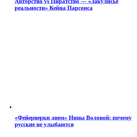
Авторство vs Пиратство — «Закулисье
реальности» Кейна Парсонса
«Фейерверки днем» Нины Воловой: почему
русские не улыбаются