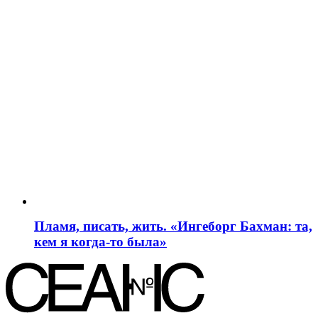
Пламя, писать, жить. «Ингеборг Бахман: та,
кем я когда-то была»