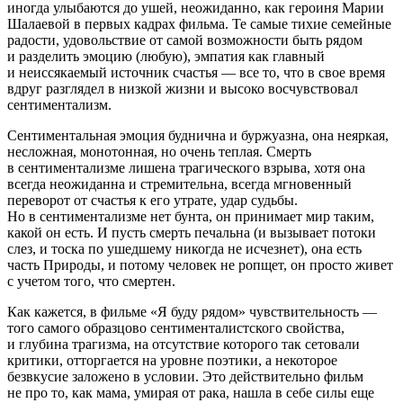
иногда улыбаются до ушей, неожиданно, как героиня Марии
Шалаевой в первых кадрах фильма. Те самые тихие семейные
радости, удовольствие от самой возможности быть рядом
и разделить эмоцию (любую), эмпатия как главный
и неиссякаемый источник счастья — все то, что в свое время
вдруг разглядел в низкой жизни и высоко восчувствовал
сентиментализм.
Сентиментальная эмоция буднична и буржуазна, она неяркая,
несложная, монотонная, но очень теплая. Смерть
в сентиментализме лишена трагического взрыва, хотя она
всегда неожиданна и стремительна, всегда мгновенный
переворот от счастья к его утрате, удар судьбы.
Но в сентиментализме нет бунта, он принимает мир таким,
какой он есть. И пусть смерть печальна (и вызывает потоки
слез, и тоска по ушедшему никогда не исчезнет), она есть
часть Природы, и потому человек не ропщет, он просто живет
с учетом того, что смертен.
Как кажется, в фильме «Я буду рядом» чувствительность —
того самого образцово сентименталистского свойства,
и глубина трагизма, на отсутствие которого так сетовали
критики, отторгается на уровне поэтики, а некоторое
безвкусие заложено в условии. Это действительно фильм
не про то, как мама, умирая от рака, нашла в себе силы еще