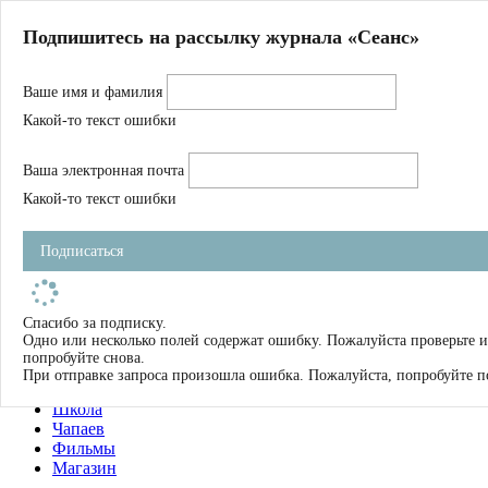
Главная
Подпишитесь на рассылку журнала «Сеанс»
О нас
Авторы
Ваше имя и фамилия
Магазин
Журнал
Какой-то текст ошибки
Книги
Спецпроекты
Ваша электронная почта
Школа
Устав
Какой-то текст ошибки
Отчетность
Фильмы
Подписаться
Имена
Тэги
искать
Спасибо за подписку.
Одно или несколько полей содержат ошибку. Пожалуйста проверьте и
О нас
попробуйте снова.
Журнал
При отправке запроса произошла ошибка. Пожалуйста, попробуйте п
Книги
Школа
Чапаев
Фильмы
Магазин