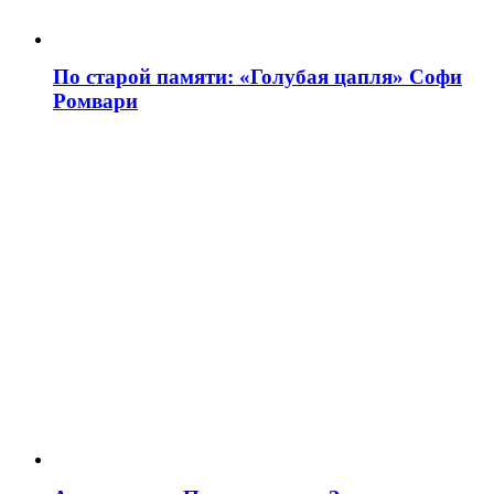
По старой памяти: «Голубая цапля» Софи
Ромвари