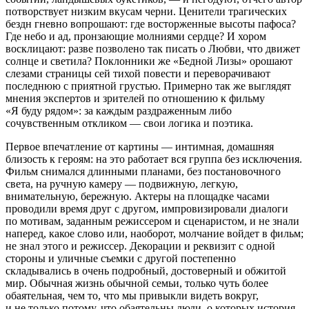
потворствует низким вкусам черни. Ценители трагических
бездн гневно вопрошают: где восторженные высоты пафоса?
Где небо и ад, пронзающие молниями сердце? И хором
восклицают: разве позволено так писать о Любви, что движет
солнце и светила? Поклонники же «Бедной Лизы» орошают
слезами страницы сей тихой повести и переворачивают
последнюю с приятной грустью. Примерно так же выглядят
мнения экспертов и зрителей по отношению к фильму
«Я буду рядом»: за каждым раздраженным либо
сочувственным откликом — свои логика и поэтика.
Первое впечатление от картины — интимная, домашняя
близость к героям: на это работает вся группа без исключения.
Фильм снимался длинными планами, без постановочного
света, на ручную камеру — подвижную, легкую,
внимательную, бережную. Актеры на площадке часами
проводили время друг с другом, импровизировали диалоги
по мотивам, заданным режиссером и сценаристом, и не знали
наперед, какое слово или, наоборот, молчание войдет в фильм;
не знал этого и режиссер. Декорации и реквизит с одной
стороны и уличные съемки с другой постепенно
складывались в очень подробный, достоверный и обжитой
мир. Обычная жизнь обычной семьи, только чуть более
обаятельная, чем то, что мы привыкли видеть вокруг,
и не только потому, что обаятельны люди, о которых история.