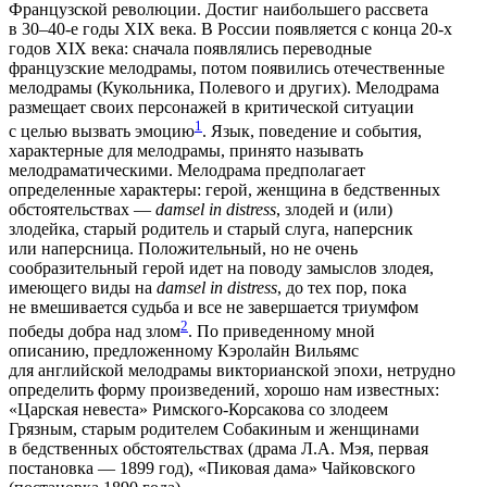
Французской революции. Достиг наибольшего рассвета
в 30–40-е годы XIX века. В России появляется с конца 20-х
годов XIX века: сначала появлялись переводные
французские мелодрамы, потом появились отечественные
мелодрамы (Кукольника, Полевого и других). Мелодрама
размещает своих персонажей в критической ситуации
1
с целью вызвать эмоцию
. Язык, поведение и события,
характерные для мелодрамы, принято называть
мелодраматическими. Мелодрама предполагает
определенные характеры: герой, женщина в бедственных
обстоятельствах —
damsel in distress
, злодей и (или)
злодейка, старый родитель и старый слуга, наперсник
или наперсница. Положительный, но не очень
сообразительный герой идет на поводу замыслов злодея,
имеющего виды на
damsel in distress
, до тех пор, пока
не вмешивается судьба и все не завершается триумфом
2
победы добра над злом
. По приведенному мной
описанию, предложенному Кэролайн Вильямс
для английской мелодрамы викторианской эпохи, нетрудно
определить форму произведений, хорошо нам известных:
«Царская невеста» Римского-Корсакова со злодеем
Грязным, старым родителем Собакиным и женщинами
в бедственных обстоятельствах (драма Л.А. Мэя, первая
постановка — 1899 год), «Пиковая дама» Чайковского