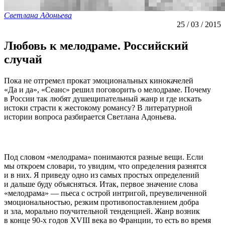
Светлана Адоньева
25 / 03 / 2015
Любовь к мелодраме. Российский
случай
Пока не отгремел прокат эмоциональных кинокачелей
«Да и да», «Сеанс» решил поговорить о мелодраме. Почему
в России так любят душещипательный жанр и где искать
истоки страсти к жестокому романсу? В литературной
истории вопроса разбирается Светлана Адоньева.
Под словом «мелодрама» понимаются разные вещи. Если
мы откроем словари, то увидим, что определения разнятся
и в них. Я приведу одно из самых простых определений
и дальше буду объясняться. Итак, первое значение слова
«мелодрама» — пьеса с острой интригой, преувеличенной
эмоциональностью, резким противопоставлением добра
и зла, морально поучительной тенденцией. Жанр возник
в конце 90-х годов XVIII века во Франции, то есть во время