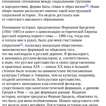
отношения: отношения между социальными группами
10
и народностями, формы быта, семьи и образ жизни
. Наше
общее знание располагает именно такой конструкцией
социальной истории. Эта модель досталась нам
от советского школьного образования.
Понимание истории, предложенное Фернаном Броделем
(1904−1985) в книге о цивилизации исторической Европы
(русский перевод первого тома — 1986 год, тогда она
и попала мне в руки), было для меня счастливым
11
открытием
, поскольку концепция общественно-
экономических формаций не объясняла того,
что мы наблюдали в русской деревне. Я фольклорист,
я занимаюсь русским фольклором, и, соответственно,
я знаю, что русское крестьянство в своих представлениях
и практиках конца XIX — начала XX века в большей
степени было похоже на шаманистские бесписьменные
культуры Сибири и Америки, чем на культуру, например,
поздней античности. Хотя русское крестьянство,
от которого записывали классический фольклор,
существовало при капиталистической формации, а древняя
Греция и Рим — на две формации раньше. Видение
истории, которое предлагал Фернан Бродель, объясняло то,
что было для меня необъяснимым. Можно представить себе
эту модель через метафору. Представим историю как океан,