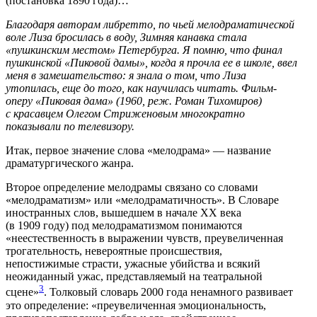
(постановка 1890 года)…
Благодаря авторам либретто, по чьей мелодраматической
воле Лиза бросилась в воду, Зимняя канавка стала
«пушкинским местом» Петербурга. Я помню, что финал
пушкинской «Пиковой дамы», когда я прочла ее в школе, ввел
меня в замешательство: я знала о том, что Лиза
утопилась, еще до того, как научилась читать. Фильм-
оперу «Пиковая дама» (1960, реж. Роман Тихомиров)
с красавцем Олегом Стриженовым многократно
показывали по телевизору.
Итак, первое значение слова «мелодрама» — название
драматургического жанра.
Второе определение мелодрамы связано со словами
«мелодраматизм» или «мелодраматичность». В Словаре
иностранных слов, вышедшем в начале XX века
(в 1909 году) под мелодраматизмом понимаются
«неестественность в выражении чувств, преувеличенная
трогательность, невероятные происшествия,
непостижимые страсти, ужасные убийства и всякий
неожиданный ужас, представляемый на театральной
3
сцене»
. Толковый словарь 2000 года ненамного развивает
это определение: «преувеличенная эмоциональность,