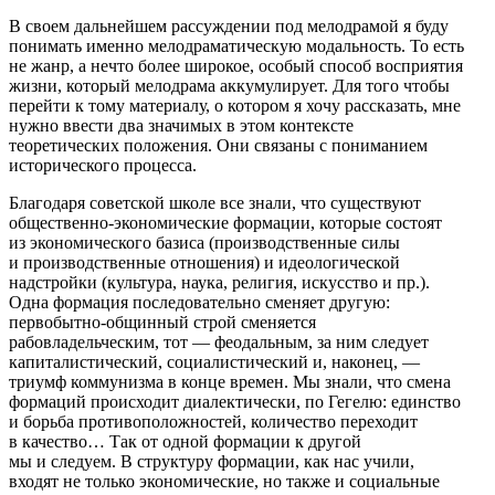
В своем дальнейшем рассуждении под мелодрамой я буду
понимать именно мелодраматическую модальность. То есть
не жанр, а нечто более широкое, особый способ восприятия
жизни, который мелодрама аккумулирует. Для того чтобы
перейти к тому материалу, о котором я хочу рассказать, мне
нужно ввести два значимых в этом контексте
теоретических положения. Они связаны с пониманием
исторического процесса.
Благодаря советской школе все знали, что существуют
общественно-экономические формации, которые состоят
из экономического базиса (производственные силы
и производственные отношения) и идеологической
надстройки (культура, наука, религия, искусство и пр.).
Одна формация последовательно сменяет другую:
первобытно-общинный строй сменяется
рабовладельческим, тот — феодальным, за ним следует
капиталистический, социалистический и, наконец, —
триумф коммунизма в конце времен. Мы знали, что смена
формаций происходит диалектически, по Гегелю: единство
и борьба противоположностей, количество переходит
в качество… Так от одной формации к другой
мы и следуем. В структуру формации, как нас учили,
входят не только экономические, но также и социальные