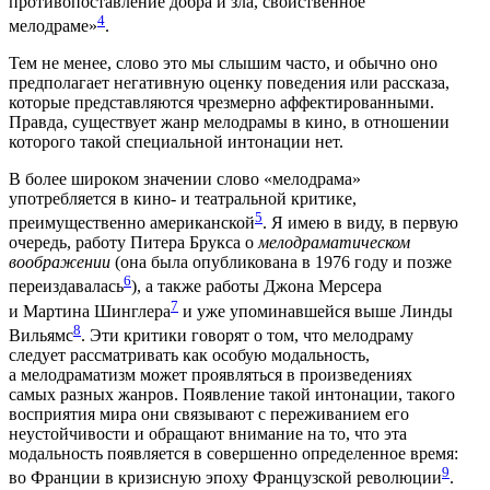
противопоставление добра и зла, свойственное
4
мелодраме»
.
Тем не менее, слово это мы слышим часто, и обычно оно
предполагает негативную оценку поведения или рассказа,
которые представляются чрезмерно аффектированными.
Правда, существует жанр мелодрамы в кино, в отношении
которого такой специальной интонации нет.
В более широком значении слово «мелодрама»
употребляется в кино- и театральной критике,
5
преимущественно американской
. Я имею в виду, в первую
очередь, работу Питера Брукса о
мелодраматическом
воображении
(она была опубликована в 1976 году и позже
6
переиздавалась
), а также работы Джона Мерсера
7
и Мартина Шинглера
и уже упоминавшейся выше Линды
8
Вильямс
. Эти критики говорят о том, что мелодраму
следует рассматривать как особую модальность,
а мелодраматизм может проявляться в произведениях
самых разных жанров. Появление такой интонации, такого
восприятия мира они связывают с переживанием его
неустойчивости и обращают внимание на то, что эта
модальность появляется в совершенно определенное время:
9
во Франции в кризисную эпоху Французской революции
.