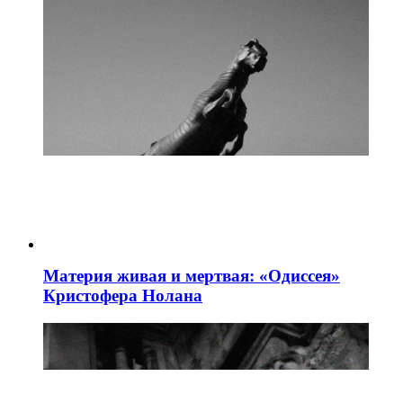
Материя живая и мертвая: «Одиссея»
Кристофера Нолана