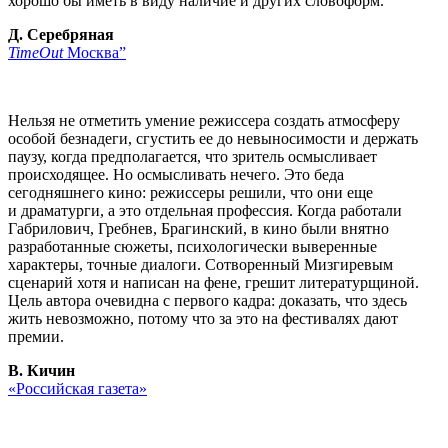
хорошо бы иметь в виду наличие и других словоформ.
Д. Серебряная
TimeOut
Москва”
Нельзя не отметить умение режиссера создать атмосферу
особой безнадеги, сгустить ее до невыносимости и держать
паузу, когда предполагается, что зритель осмысливает
происходящее. Но осмысливать нечего. Это беда
сегодняшнего кино: режиссеры решили, что они еще
и драматурги, а это отдельная профессия. Когда работали
Габрилович, Гребнев, Брагинский, в кино были внятно
разработанные сюжеты, психологически выверенные
характеры, точные диалоги. Сотворенный Мизгиревым
сценарий хотя и написан на фене, грешит литературщиной.
Цель автора очевидна с первого кадра: доказать, что здесь
жить невозможно, потому что за это на фестивалях дают
премии.
В. Кичин
«Российская газета»