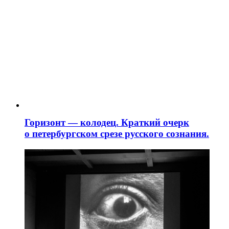
Горизонт — колодец. Краткий очерк
о петербургском срезе русского сознания.