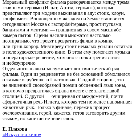
Моральный конфликт фильма разворачивается между тремя
главными героями (Игнат, Артем, сержант), которые
представляют три модели выживания в аду: стоик, клоун,
конформист. Воплощенным же адом на Земле становится
сегодняшняя Москва с гастарбайтерами, проститутками,
бандитами и ментами — грандиозная в своем масштабе
камера пыток. Сцены насилия множатся настолько
неотвратимо, что грозят превратить фильм в комикс
или трэш-хоррор. Мизгиреву стоит немалых усилий остаться
в поле художественного кино. В этом ему помогают музыка
и операторское решение, хотя оно с точки зрения стиля
и небезупречно.
Отдельного анализа заслуживает лингвистический ряд
фильма. Один из рецензентов не без оснований обмолвился
о «языке огрубевшего Платонова». С одной стороны, это
не лишенный своеобразной поэзии обсценный язык зоны,
в которую превратилась страна вместе с ее златоглавой
столицей. С другой — очищенная от междометий, почти
афористичная речь Игната, которая тем не менее напоминает
животный рык. Только в финале, пережив процесс
очеловечивания, герой, кажется, готов заговорить другим
языком, но капитан не знает слов.
Е. Плахова
«Искусство кино»