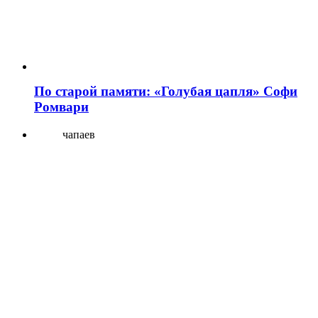
По старой памяти: «Голубая цапля» Софи
Ромвари
чапаев