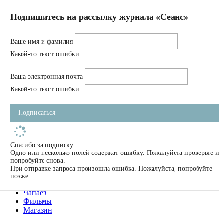
Главная
Подпишитесь на рассылку журнала «Сеанс»
О нас
Авторы
Ваше имя и фамилия
Магазин
Журнал
Какой-то текст ошибки
Книги
Спецпроекты
Ваша электронная почта
Школа
Устав
Какой-то текст ошибки
Отчетность
Фильмы
Подписаться
Имена
Тэги
искать
Спасибо за подписку.
Одно или несколько полей содержат ошибку. Пожалуйста проверьте и
О нас
попробуйте снова.
Журнал
При отправке запроса произошла ошибка. Пожалуйста, попробуйте
Книги
позже.
Школа
Чапаев
Фильмы
Магазин