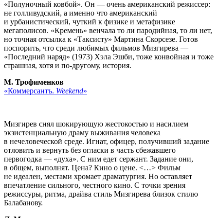
«Полуночный ковбой». Он — очень американский режиссер:
не голливудский, а именно что американский
и урбанистический, чуткий к физике и метафизике
мегаполисов. «Кремень» венчала то ли пародийная, то ли нет,
но точная отсылка к «Таксисту» Мартина Скорсезе. Готов
поспорить, что среди любимых фильмов Мизгирева —
«Последний наряд» (1973) Хэла Эшби, тоже конвойная и тоже
страшная, хотя и по-другому, история.
М. Трофименков
«Коммерсантъ.
Weekend
»
Мизгирев снял шокирующую жестокостью и насилием
экзистенциальную драму выживания человека
в нечеловеческой среде. Игнат, офицер, получивший задание
отловить и вернуть без огласки в часть сбежавшего
первогодка — «духа». С ним едет сержант. Задание они,
в общем, выполнят. Цена? Кино о цене. <…> Фильм
не идеален, местами хромает драматургия. Но оставляет
впечатление сильного, честного кино. С точки зрения
режиссуры, ритма, драйва стиль Мизгирева близок стилю
Балабанову.