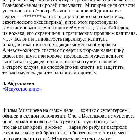
Взаимообменом их ролей или участи. Мизгирев снял отчасти
условное кино (оно сработано на жанровой доминанте
героев — ******* капитана, простецкого контрактника,
экзотического эксцентрика), а при этом простодушно
замотивированное «психологией» ментов, гастарбайтеров,
их вожака, его охранников и трагическим прошлым капитана.
<…> Без вины виноватость парализует капитана
и раздавливает в неподходящие моменты обмороком.
А невозможность спасти от смерти в тюрьме мальчишку-
дезертира, шута при короле, превращает мужественного
капитана с гудящей, словно после контузии, головой
в старого клоуна, не способного ни спасти, ни защитить —
только смутить, да и то напарника-идиота.v
З. Абдуллаева
«Искусство кино»
Фильм Мизгирева на самом деле — комикс с супергероем:
офицер в скупом исполнении Олега Василькова не чувствует
боли, может крепко сжать в руке опасную бритву так,
что закапает кровь, а может — вареную рыбу из кастрюли
с супом, с которой бросится на оборзевшего мента (и мент
испугается, отступит). Мизгирев четко расставляет