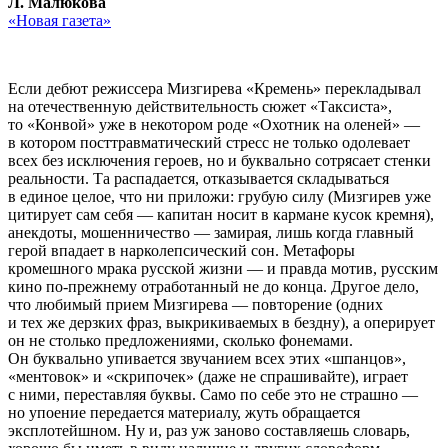
Л. Малюкова
«Новая газета»
Если дебют режиссера Мизгирева «Кремень» перекладывал
на отечественную действительность сюжет «Таксиста»,
то «Конвой» уже в некотором роде «Охотник на оленей» —
в котором посттравматический стресс не только одолевает
всех без исключения героев, но и буквально сотрясает стенки
реальности. Та распадается, отказывается складываться
в единое целое, что ни приложи: грубую силу (Мизгирев уже
цитирует сам себя — капитан носит в кармане кусок кремня),
анекдоты, мошенничество — замирая, лишь когда главный
герой впадает в нарколепсический сон. Метафоры
кромешного мрака русской жизни — и правда мотив, русским
кино по-прежнему отработанный не до конца. Другое дело,
что любимый прием Мизгирева — повторение (одних
и тех же дерзких фраз, выкрикиваемых в бездну), а оперирует
он не столько предложениями, сколько фонемами.
Он буквально упивается звучанием всех этих «шпанцов»,
«ментовок» и «скрипочек» (даже не спрашивайте), играет
с ними, переставляя буквы. Само по себе это не страшно —
но упоение передается материалу, жуть обращается
эксплотейшном. Ну и, раз уж заново составляешь словарь,