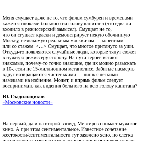
Меня смущает даже не то, что фильм сумбурен и временами
кажется глюками больного на голову капитана (что едва ли
входило в режиссерский замысел). Смущает не то,
что он сгущает краски и демонстрирует некую обочинную
Москву, незнакомую реальным москвичам — коренным
или со стажем. <…> Смущает, что многое притянуто за уши.
Откуда-то появляются случайные люди, которые тянут сюжет
в нужную режиссеру сторону. На пути героев встают
знакомые, почему-то точно знающие, где их можно разыскать
в 10-, если не
15-миллионном
мегаполисе. Забитые насмерть
вдруг возвращаются чистенькими — лишь с легкими
намеками на избиение. Может, и впрямь фильм следует
воспринимать как видения больного на всю голову капитана?
Ю. Гладильщиков
«Московские новости»
На первый, да и на второй взгляд, Мизгирев снимает мужское
кино. А при этом сентиментальное. Известное сочетание
жестокости/сентиментальности тут заявлено ясно, но слегка
искривлено заразительным партнерством участников конвоя.