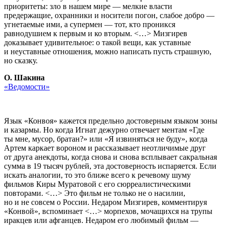
приоритеты: зло в нашем мире — мелкие власти
предержащие, охранники и носители погон, слабое добро —
угнетаемые ими, а супермен — тот, кто проникся
равнодушием к первым и ко вторым. <…> Мизгирев
доказывает удивительное: о такой вещи, как уставные
и неуставные отношения, можно написать пусть страшную,
но сказку.
О. Шакина
«Ведомости»
Язык «Конвоя» кажется предельно достоверным языком зоны
и казармы. Но когда Игнат дежурно отвечает ментам «Где
ты мне, мусор, братан?» или «Я извиняться не буду», когда
Артем каркает вороном и рассказывает неотличимые друг
от друга анекдоты, когда снова и снова всплывает сакральная
сумма в 19 тысяч рублей, эта достоверность испаряется. Если
искать аналогии, то это ближе всего к речевому шуму
фильмов Киры Муратовой с его сюрреалистическими
повторами. <…> Это фильм не только не о насилии,
но и не совсем о России. Недаром Мизгирев, комментируя
«Конвой», вспоминает <…> морпехов, мочащихся на трупы
иракцев или афганцев. Недаром его любимый фильм —