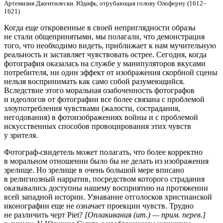
Артемизия Джентилески. Юдифь, отрубающая голову Олоферну (1612–
1621)
Когда еще откровенные в своей неприглядности образы
не стали общепринятыми, мы полагали, что демонстрация
того, что необходимо видеть, приближает к нам мучительную
реальность и заставляет чувствовать острее. Сегодня, когда
фотография оказалась на службе у манипуляторов вкусами
потребителя, ни один эффект от изображения скорбной сцены
нельзя воспринимать как само собой разумеющийся.
Вследствие этого моральная озабоченность фотографов
и идеологов от фотографии все более связана с проблемой
злоупотребления чувствами (жалости, сострадания,
негодования) в фотоизображениях войны и с проблемой
искусственных способов провоцирования этих чувств
у зрителя.
Фотограф-свидетель может полагать, что более корректно
в моральном отношении было бы не делать из изображения
зрелище. Но зрелище в очень большой мере вписано
в религиозный нарратив, посредством которого страдания
оказывались доступны нашему восприятию на протяжении
всей западной истории. Узнавание отголосков христианской
иконографии еще не означает проекции чувств. Трудно
не различить черт Piet?
[Оплакивания (ит.) — прим. перев.]