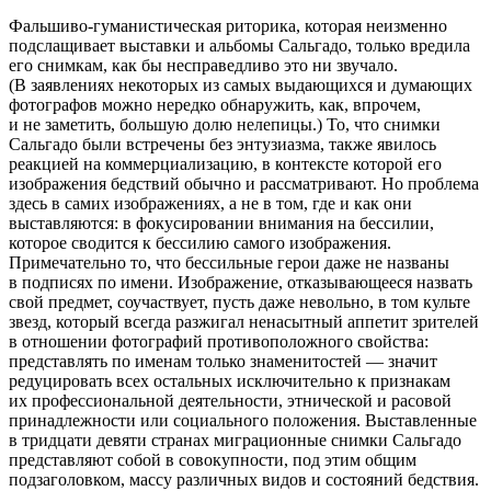
Фальшиво-гуманистическая риторика, которая неизменно
подслащивает выставки и альбомы Сальгадо, только вредила
его снимкам, как бы несправедливо это ни звучало.
(В заявлениях некоторых из самых выдающихся и думающих
фотографов можно нередко обнаружить, как, впрочем,
и не заметить, большую долю нелепицы.) То, что снимки
Сальгадо были встречены без энтузиазма, также явилось
реакцией на коммерциализацию, в контексте которой его
изображения бедствий обычно и рассматривают. Но проблема
здесь в самих изображениях, а не в том, где и как они
выставляются: в фокусировании внимания на бессилии,
которое сводится к бессилию самого изображения.
Примечательно то, что бессильные герои даже не названы
в подписях по имени. Изображение, отказывающееся назвать
свой предмет, соучаствует, пусть даже невольно, в том культе
звезд, который всегда разжигал ненасытный аппетит зрителей
в отношении фотографий противоположного свойства:
представлять по именам только знаменитостей — значит
редуцировать всех остальных исключительно к признакам
их профессиональной деятельности, этнической и расовой
принадлежности или социального положения. Выставленные
в тридцати девяти странах миграционные снимки Сальгадо
представляют собой в совокупности, под этим общим
подзаголовком, массу различных видов и состояний бедствия.