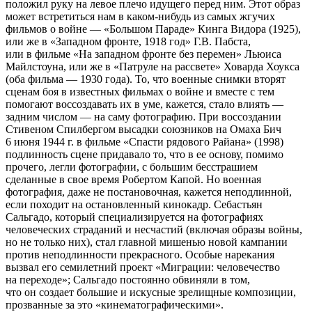
положил руку на левое плечо идущего перед ним. Этот образ
может встретиться нам в каком-нибудь из самых жгучих
фильмов о войне — «Большом Параде» Кинга Видора (1925),
или же в «Западном фронте, 1918 год» Г.В. Пабста,
или в фильме «На западном фронте без перемен» Льюиса
Майлстоуна, или же в «Патруле на рассвете» Ховарда Хоукса
(оба фильма — 1930 года). То, что военные снимки вторят
сценам боя в известных фильмах о войне и вместе с тем
помогают воссоздавать их в уме, кажется, стало влиять —
задним числом — на саму фотографию. При воссоздании
Стивеном Спилбергом высадки союзников на Омаха Бич
6 июня 1944 г. в фильме «Спасти рядового Райана» (1998)
подлинность сцене придавало то, что в ее основу, помимо
прочего, легли фотографии, с большим бесстрашием
сделанные в свое время Робертом Капой. Но военная
фотография, даже не постановочная, кажется неподлинной,
если походит на остановленный кинокадр. Себастьян
Сальгадо, который специализируется на фотографиях
человеческих страданий и несчастий (включая образы войны,
но не только них), стал главной мишенью новой кампании
против неподлинности прекрасного. Особые нарекания
вызвал его семилетний проект «Миграции: человечество
на переходе»; Сальгадо постоянно обвиняли в том,
что он создает большие и искусные зрелищные композиции,
прозванные за это «кинематографическими».