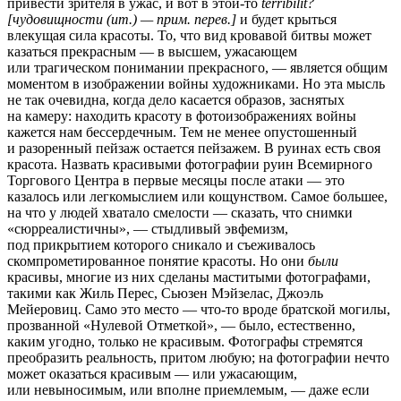
привести зрителя в ужас, и вот в этой-то
terribilit?
[чудовищности (ит.) — прим. перев.]
и будет крыться
влекущая сила красоты. То, что вид кровавой битвы может
казаться прекрасным — в высшем, ужасающем
или трагическом понимании прекрасного, — является общим
моментом в изображении войны художниками. Но эта мысль
не так очевидна, когда дело касается образов, заснятых
на камеру: находить красоту в фотоизображениях войны
кажется нам бессердечным. Тем не менее опустошенный
и разоренный пейзаж остается пейзажем. В руинах есть своя
красота. Назвать красивыми фотографии руин Всемирного
Торгового Центра в первые месяцы после атаки — это
казалось или легкомыслием или кощунством. Самое большее,
на что у людей хватало смелости — сказать, что снимки
«сюрреалистичны», — стыдливый эвфемизм,
под прикрытием которого сникало и съеживалось
скомпрометированное понятие красоты. Но они
были
красивы, многие из них сделаны маститыми фотографами,
такими как Жиль Перес, Сьюзен Мэйзелас, Джоэль
Мейеровиц. Само это место — что-то вроде братской могилы,
прозванной «Нулевой Отметкой», — было, естественно,
каким угодно, только не красивым. Фотографы стремятся
преобразить реальность, притом любую; на фотографии нечто
может оказаться красивым — или ужасающим,
или невыносимым, или вполне приемлемым, — даже если