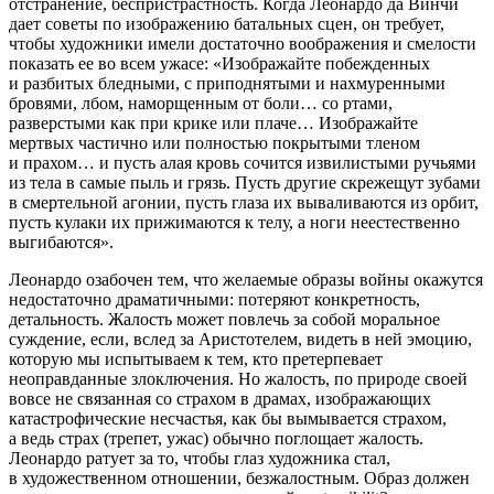
отстранение, беспристрастность. Когда Леонардо да Винчи
дает советы по изображению батальных сцен, он требует,
чтобы художники имели достаточно воображения и смелости
показать ее во всем ужасе: «Изображайте побежденных
и разбитых бледными, с приподнятыми и нахмуренными
бровями, лбом, наморщенным от боли… со ртами,
разверстыми как при крике или плаче… Изображайте
мертвых частично или полностью покрытыми тленом
и прахом… и пусть алая кровь сочится извилистыми ручьями
из тела в самые пыль и грязь. Пусть другие скрежещут зубами
в смертельной агонии, пусть глаза их вываливаются из орбит,
пусть кулаки их прижимаются к телу, а ноги неестественно
выгибаются».
Леонардо озабочен тем, что желаемые образы войны окажутся
недостаточно драматичными: потеряют конкретность,
детальность. Жалость может повлечь за собой моральное
суждение, если, вслед за Аристотелем, видеть в ней эмоцию,
которую мы испытываем к тем, кто претерпевает
неоправданные злоключения. Но жалость, по природе своей
вовсе не связанная со страхом в драмах, изображающих
катастрофические несчастья, как бы вымывается страхом,
а ведь страх (трепет, ужас) обычно поглощает жалость.
Леонардо ратует за то, чтобы глаз художника стал,
в художественном отношении, безжалостным. Образ должен