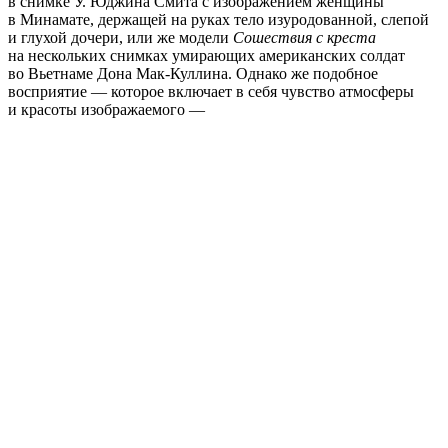
в снимке У. Юджина Смита с изображением женщины
в Минамате, держащей на руках тело изуродованной, слепой
и глухой дочери, или же модели
Сошествия с креста
на нескольких снимках умирающих американских солдат
во Вьетнаме Дона Мак-Куллина. Однако же подобное
восприятие — которое включает в себя чувство атмосферы
и красоты изображаемого —