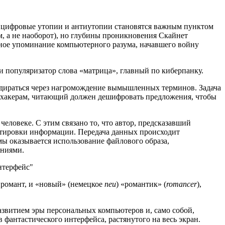
в цифровые утопии и антиутопии становятся важным пунктом
м, а не наоборот), но глубины проникновения Скайнет
дное упоминание компьютерного разума, начавшего войну
 популяризатор слова «матрица», главный по киберпанку.
одираться через нагромождение вымышленных терминов. Задача
ям-хакерам, читающий должен дешифровать предложения, чтобы
еловеке. С этим связано то, что автор, предсказавший
ртировки информации. Передача данных происходит
ы оказывается использование файлового образа,
аниями.
нтерфейс
йромант, и «новый» (немецкое
neu
) «романтик» (
romancer
),
звитием эры персональных компьютеров и, само собой,
фантастического интерфейса, растянутого на весь экран.