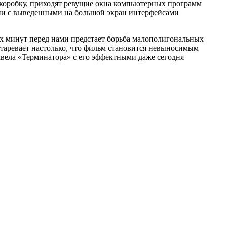
 коробку, приходят ревущие окна компьютерных программ
ении с выведенными на большой экран интерфейсами
х минут перед нами предстает борьба малополигональных
старевает настолько, что фильм становится невыносимым
квела «Терминатора» с его эффектными даже сегодня