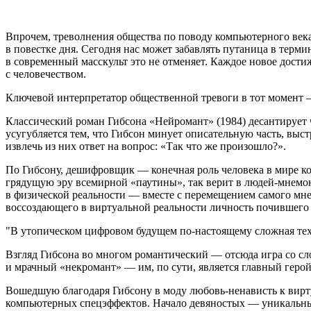
Впрочем, треволнения общества по поводу компьютерного век
в повестке дня. Сегодня нас может забавлять путаница в терм
в современный масскульт это не отменяет. Каждое новое дост
с человечеством.
Ключевой интерпретатор общественной тревоги в тот момент —
Классический роман Гибсона «Нейромант» (1984) десантирует
усугубляется тем, что Гибсон минует описательную часть, вы
извлечь из них ответ на вопрос: «Так что же произошло?».
По Гибсону, дешифровщик — конечная роль человека в мире ком
грядущую эру всемирной «паутины», так верит в людей-мнемо
в физической реальности — вместе с перемещением самого мне
воссоздающего в виртуальной реальности личность почившего 
В утопическом цифровом будущем по-настоящему сложная тех
Взгляд Гибсона во многом романтический — отсюда игра со с
и мрачный «некромант» — им, по сути, является главный герой
Вошедшую благодаря Гибсону в моду любовь-ненависть к вирт
компьютерных спецэффектов. Начало девяностых — уникальный п