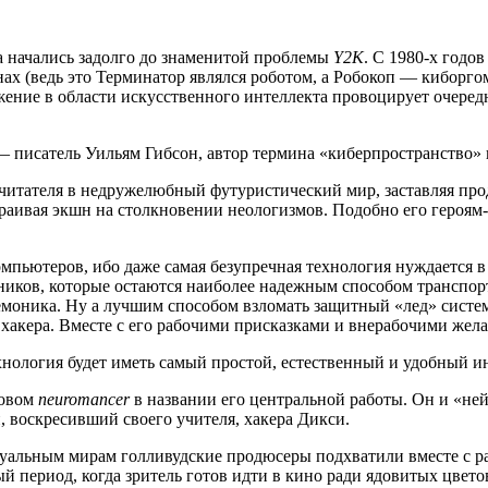
а начались задолго до знаменитой проблемы
Y2K
. С 1980-х годо
инах (ведь это Терминатор являлся роботом, а Робокоп — киборго
ижение в области искусственного интеллекта провоцирует очере
 писатель Уильям Гибсон, автор термина «киберпространство» и
 читателя в недружелюбный футуристический мир, заставляя пр
страивая экшн на столкновении неологизмов. Подобно его геро
пьютеров, ибо даже самая безупречная технология нуждается в ч
ников, которые остаются наиболее надежным способом транспо
моника. Ну а лучшим способом взломать защитный «лед» систем
хакера. Вместе с его рабочими присказками и внерабочими жел
нология будет иметь самый простой, естественный и удобный и
ловом
neuromancer
в названии его центральной работы. Он и «не
, воскресивший своего учителя, хакера Дикси.
уальным мирам голливудские продюсеры подхватили вместе с ра
ериод, когда зритель готов идти в кино ради ядовитых цветов 