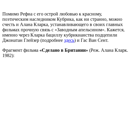
Помимо Рефна с его острой любовью к красному,
поэтическим наследником Кубрика, как ни странно, можно
счесть и Алана Кларка, устанавливающего в своих главных
фильмах прочную связь с «Заводным апельсином». Кажется,
именно через Кларка бациллу кубрикианства подцепили
Джонатан Глейзер (подробнее
здесь
) и Гас Ван Сент.
Фрагмент фильма
«Сделано в Британии»
(Реж. Алана Кларк.
1982):