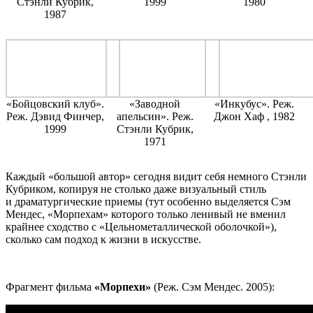
Стэнли Кубрик,
1999
1980
1987
«Бойцовский клуб».
«Заводной
«Инкубус». Реж.
Реж. Дэвид Финчер,
апельсин». Реж.
Джон Хаф , 1982
1999
Стэнли Кубрик,
1971
Каждый «большой автор» сегодня видит себя немного Стэнли
Кубриком, копируя не столько даже визуальный стиль
и драматургические приемы (тут особенно выделяется Сэм
Мендес, «Морпехам» которого только ленивый не вменил
крайнее сходство с «Цельнометаллической оболочкой»),
сколько сам подход к жизни в искусстве.
Фрагмент фильма
«Морпехи»
(Реж. Сэм Мендес. 2005):