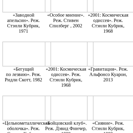
«Заводной
«Особое мнение».
«2001: Космическая
апельсин». Реж.
Реж. Стивен
одиссея». Реж.
Стэнли Кубрик,
Спилберг , 2002
Стэнли Кубрик,
1971
1968
«Бегущий
«2001: Космическая
«Гравитация». Реж.
по лезвию». Реж.
одиссея». Реж.
Альфонсо Куарон,
Ридли Скотт, 1982
Стэнли Кубрик,
2013
1968
«Цельнометаллическая
«Бойцовский клуб».
«Сияние». Реж.
оболочка». Реж.
Реж. Дэвид Финчер,
Стэнли Кубрик,