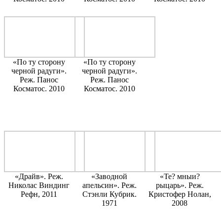
«По ту сторону
«По ту сторону
черной радуги».
черной радуги».
Реж. Панос
Реж. Панос
Косматос. 2010
Косматос. 2010
«Драйв». Реж.
«Заводной
«Те? мныи?
Николас Виндинг
апельсин». Реж.
рыцарь». Реж.
Рефн, 2011
Стэнли Кубрик.
Кристофер Нолан,
1971
2008