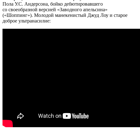
Пола У.С. Андерсона, бойко дебютировавшего
со своеобразной версией «Заводного апельсина»
(«Шоппинг»). Молодой манекенистый Джуд Лоу и старое
доброе ультранасилие: