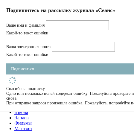
Главная
Подпишитесь на рассылку журнала «Сеанс»
О нас
Авторы
Ваше имя и фамилия
Магазин
Журнал
Какой-то текст ошибки
Книги
Спецпроекты
Ваша электронная почта
Школа
Устав
Какой-то текст ошибки
Отчетность
Фильмы
Подписаться
Имена
Тэги
искать
Спасибо за подписку.
Одно или несколько полей содержат ошибку. Пожалуйста проверьте 
О нас
снова.
Журнал
При отправке запроса произошла ошибка. Пожалуйста, попробуйте п
Книги
Школа
Чапаев
Фильмы
Магазин