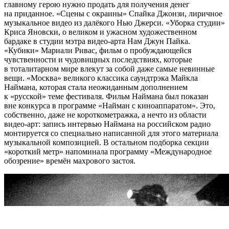
главному герою нужно продать для получения денег
на приданное. «Сцены с окраины» Спайка Джонзи, лиричное
музыкальное видео из далёкого Нью Джерси. «Уборка студии»
Криса Яновски, о великом и ужасном художественном
бардаке в студии мэтра видео-арта Нам Джун Пайка.
«Кубики» Мариали Ривас, фильм о пробуждающейся
чувственности и чудовищных последствиях, которые
в тоталитарном мире влекут за собой даже самые невинные
вещи. «Москва» великого классика саундтрэка Майкла
Наймана, которая стала неожиданным дополнением
к «русской» теме фестиваля. Фильм Наймана был показан
вне конкурса в программе «Найман с киноаппаратом». Это,
собственно, даже не короткометражка, а нечто из области
видео-арт: запись интервью Наймана на российском радио
монтируется со специально написанной для этого материала
музыкальной композицией. В остальном подборка секции
«короткий метр» напоминала программу «Международное
обозрение» времён махрового застоя.