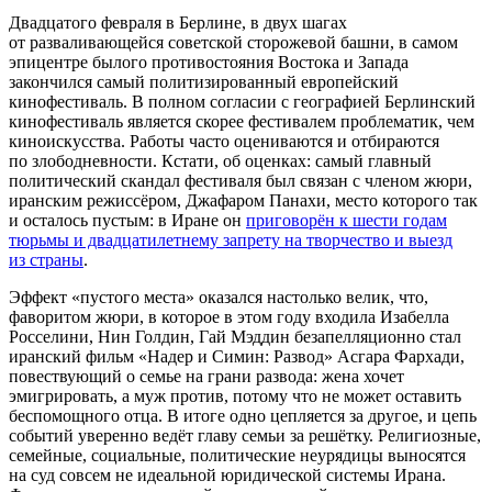
Двадцатого февраля в Берлине, в двух шагах
от разваливающейся советской сторожевой башни, в самом
эпицентре былого противостояния Востока и Запада
закончился самый политизированный европейский
кинофестиваль. В полном согласии с географией Берлинский
кинофестиваль является скорее фестивалем проблематик, чем
киноискусства. Работы часто оцениваются и отбираются
по злободневности. Кстати, об оценках: самый главный
политический скандал фестиваля был связан с членом жюри,
иранским режиссёром, Джафаром Панахи, место которого так
и осталось пустым: в Иране он
приговорён к шести годам
тюрьмы и двадцатилетнему запрету на творчество и выезд
из страны
.
Эффект «пустого места» оказался настолько велик, что,
фаворитом жюри, в которое в этом году входила Изабелла
Росселини, Нин Голдин, Гай Мэддин безапелляционно стал
иранский фильм «Надер и Симин: Развод» Асгара Фархади,
повествующий о семье на грани развода: жена хочет
эмигрировать, а муж против, потому что не может оставить
беспомощного отца. В итоге одно цепляется за другое, и цепь
событий уверенно ведёт главу семьи за решётку. Религиозные,
семейные, социальные, политические неурядицы выносятся
на суд совсем не идеальной юридической системы Ирана.