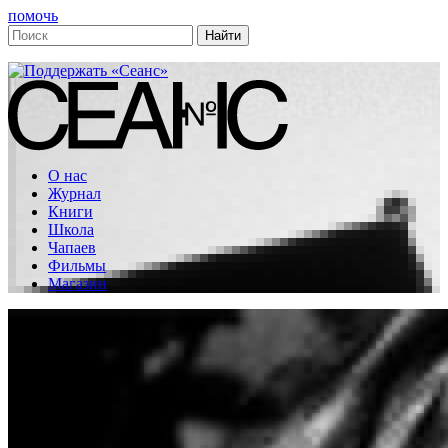
помочь
О нас
Журнал
Книги
Школа
Чапаев
Фильмы
Магазин