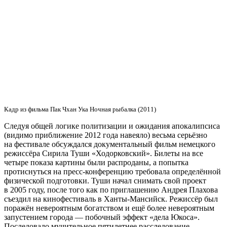
Кадр из фильма Пак Чхан Ука Ночная рыбалка (2011)
Следуя общей логике политизации и ожидания апокалипсиса
(видимо приближение 2012 года навеяло) весьма серьёзно
на фестивале обсуждался документальный фильм немецкого
режиссёра Сирила Туши «Ходорковский». Билеты на все
четыре показа картины были распроданы, а попытка
протиснуться на пресс-конференцию требовала определённой
физической подготовки. Туши начал снимать свой проект
в 2005 году, после того как по приглашению Андрея Плахова
съездил на кинофестиваль в Ханты-Мансийск. Режиссёр был
поражён невероятным богатством и ещё более невероятным
запустением города — побочный эффект «дела Юкоса».
Последовало мучительное пятилетнее расследование.