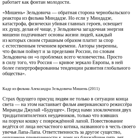
работает как фонтан молодости.
«Мишень» Зельдовича — обратная сторона чернобыльского
реактора из фильма Миндадзе. Но если у Миндадзе,
катастрофа, физически убивая главных героев, освещает
их душу, делая её чище, у Зельдовича загадочная энергия
мишени подтачивает основы жизни людей, каждый
из которых своим страшным образом платит за спор
с естественным течением времени. Авторы уверенны,
что фильм поймут и за пределами России, по словам
Зельдовича он «о проблемах всего человечества. Просто
в силу того, что Россия — кривое зеркало Европы, в ней
более гипертрофированны тенденции развития глобального
общества».
Кадр из фильма Александра Зельдовича Мишень (2011)
Страх будущего присущ людям не только в ситуации конца
света — на этом настаивает фильм американского режиссёра
Миранды Джулай «Будущее». Перед нами злоключения двух
тридцатипятилетних неудачников, только что взявших
на поруки кошку с повреждённой лапой. Повествование
ведётся от лица несчастного котика, названного в честь своего
увечья Лапа-Лапа. Ответственность за другое существо,
ощущение привязанности к дому на ближайшие пять лет