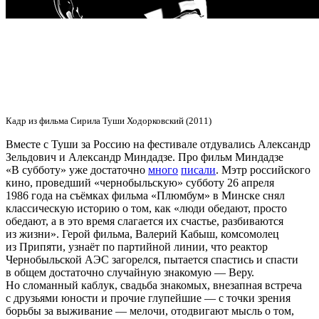
Кадр из фильма Сирила Туши Ходорковский (2011)
Вместе с Туши за Россию на фестивале отдувались Александр
Зельдович и Александр Миндадзе. Про фильм Миндадзе
«В субботу» уже достаточно
много
писали
. Мэтр российского
кино, проведший «чернобыльскую» субботу 26 апреля
1986 года на съёмках фильма «Плюмбум» в Минске снял
классическую историю о том, как «люди обедают, просто
обедают, а в это время слагается их счастье, разбиваются
из жизни». Герой фильма, Валерий Кабыш, комсомолец
из Припяти, узнаёт по партийной линии, что реактор
Чернобыльской АЭС загорелся, пытается спастись и спасти
в общем достаточно случайную знакомую — Веру.
Но сломанный каблук, свадьба знакомых, внезапная встреча
с друзьями юности и прочие глупейшие — с точки зрения
борьбы за выживание — мелочи, отодвигают мысль о том,