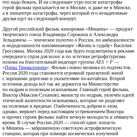
что надо бежать. И на следующее утро после катастрофы
герой фильма просыпается не в Москве, и даже не в Минске,
а в эпицентре катастрофы, через который его незадачливые
друзья едут на следующий концерт.
Другой российский фильм, кинороман «Мишень» — продукт
творческого союза Владимира Сорокина и Александра
Зельдовича — эпическое полотно о России, по амбициозности
и недоделанности напоминающее «Жизнь и судьбу» Василия
Гроссмана. Москва 2020 года как будто подсмотрена в рекламе
очередного спрэя для волос и по эстетике ретрофутуризма
похожа на блистательный видеоарт группы
AES + F
—
«
Пиры Трималхиона
». Фильм словно мозаика из подтекстов.
Россия 2020 года становится огромной транзитной зоной
с хорошими дорогами и указателями по-китайски. Второй
источник дохода всё так же держится на Министерстве
по недрам и полезным ископаемым. Главный герой фильма,
Виктор (Максим Суханов), министр по недрам, увлечён идеей
этической валентности ископаемых, которые он разделяет
на полезные и вредные. Озабоченность добром и злом,
однако, меркнет перед настоящим устремлением Виктора
и прочих героев фильма: найти вечную молодость и обмануть
время. В случае России-2020 — способ один: попасть
в Мишень — заброшенную советскую астрофизическую
станцию, которая при помощи космических излучений