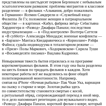
представлены на шестьдесят первом Берлинале с небывалым
эсхатологическим размахом: проблемы мигрантов и классовое
разделение — в фильмах «Альмания, добро пожаловать
в Германию» Ясемин Самдерели и «Служебный вход»
Филиппа Ле Гэ; положение женщин в патриархальном
обществе — в картинах «Кабул, фабрика звёзд» Себастьяна
Хардингера и «Развод» Джафара Панахи; последствия
индустриализации — в «Под контролем» Волтера Саттеля
и «В субботу» Александра Миндадзе; военные конфликты —
в «Барзахе» Мантаса Кведаравичюса и «Кориолане» Рэйфа
Файнса; судьба индивидуума в тоталитарном режиме —
в «Призе» Полы Маркович, «Ходорковском» Сирила Туши
и «Восьмидесяти письмах» Вацлава Кадринки.
Невыразимая тяжесть бытия отразилась и на программе
короткометражных фильмов. В этом году она была разделена
на шесть блоков по тридцать фильмов в каждом. Хотя
некоторые работы всё же выделялись на фоне общей
политизированной монотонности. Например,
снятая на
iPhone
«Ночная рыбалка» Пак Чхан Ука, вариация
на сказку о старике и море. Золотая рыбка здесь
по совместительству становится смертью с косой,
а ритуальный обряд, сопровождающий переход в иной мир,
то и дело напоминает репетицию для музыкального видео.
«Развод» Джафара Панахи, короткий фильм о ковре, который