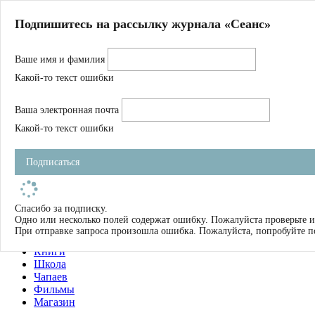
Главная
Подпишитесь на рассылку журнала «Сеанс»
О нас
Авторы
Ваше имя и фамилия
Магазин
Журнал
Какой-то текст ошибки
Книги
Спецпроекты
Ваша электронная почта
Школа
Устав
Какой-то текст ошибки
Отчетность
Фильмы
Подписаться
Имена
Тэги
искать
Спасибо за подписку.
Одно или несколько полей содержат ошибку. Пожалуйста проверьте и
О нас
При отправке запроса произошла ошибка. Пожалуйста, попробуйте п
Журнал
Книги
Школа
Чапаев
Фильмы
Магазин