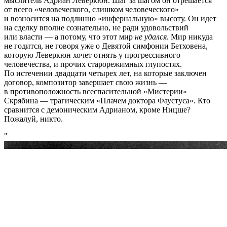
мыслитель Адриан Леверкюн. Шаг за шагом он отрешается
от всего «человеческого, слишком человеческого»
и возносится на подлинно «инфернальную» высоту. Он идет
на сделку вполне сознательно, не ради удовольствий
или власти — а потому, что этот мир
не удался
. Мир никуда
не годится, не говоря уже о Девятой симфонии Бетховена,
которую Леверкюн хочет отнять у прогрессивного
человечества, и прочих старорежимных глупостях.
По истечении двадцати четырех лет, на которые заключен
договор, композитор завершает свою жизнь —
в противоположность всеспасительной «Мистерии»
Скрябина — трагическим «Плачем доктора Фаустуса». Кто
сравнится с демоническим Адрианом, кроме Ницше?
Пожалуй, никто.