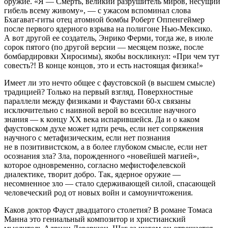
оружие. «Я — Смерть, великий разрушитель миров, несущий
гибель всему живому», — с ужасом вспоминал слова
Бхагават-гиты отец атомной бомбы Роберт Оппенгеймер
после первого ядерного взрыва на полигоне Нью-Мексико.
А вот другой ее создатель, Энрико Ферми, тогда же, в июле
сорок пятого (по другой версии — месяцем позже, после
бомбардировки Хиросимы), якобы воскликнул: «При чем тут
совесть?! В конце концов, это и есть настоящая физика!»
Имеет ли это нечто общее с фаустовской (в высшем смысле)
традицией? Только на первый взгляд. Поверхностные
параллели между физиками и Фаустами 60-х связаны
исключительно с наивной верой во всесилие научного
знания — к концу ХХ века испарившейся. Да и о каком
фаустовском духе может идти речь, если нет сопряжения
научного с метафизическим, если нет познания
не в позитивистском, а в более глубоком смысле, если нет
осознания зла? Зла, порожденного «новейшей магией»,
которое одновременно, согласно мефистофелевской
диалектике, творит добро. Так, ядерное оружие —
несомненное зло — стало сдерживающей силой, спасающей
человеческий род от новых войн и самоуничтожения.
Каков доктор Фауст двадцатого столетия? В романе Томаса
Манна это гениальный композитор и христианский