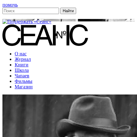
помочь
О нас
Журнал
Книги
Школа
Чапаев
Фильмы
Магазин