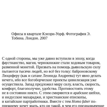
Офисы в квартале Кэнэри-Уорф. Фотография Э.
Тобина. Лондон. 2007
С одной стороны, мы уже давно вступили в эпоху, когда
фаустианство, магия, чернокнижие стали ходовым товаром,
разменной монетой. Призвать на помощь дьявольскую силу
пытаются тысячи людей, но всё без толку: байроновскому
Люциферу (как и сатане Леонида Андреева) тут явно делать
нечего, ибо все богоборческие проекты цивилизация уже
осуществила. Запад предложил миру силу, власть, скорость,
комфорт, благополучие, удобства. Противостоять этому
не в состоянии никто. С этим смиряются и арабские шейхи,
и индусские махараджи, и христианские епископы,
и китайские партработники. Вместе с тем
Homo faber
по-
прежнему хочет знать, кто он такой, в чем его предназначение