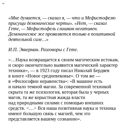
«Мне думается, — сказал я, — что и Мефистофелю
присущи демонические черты». «Нет, — сказал
Гете, — Мефистофель слишком негативен.
Демоническое же проявляется только в позитивной
деятельной силе…»
И.П. Эккерман. Разговоры с Гете
.
«…Наука возвращается к своим магическим истокам,
и скоро окончательно выявится магический характер
техники», — в 1923 году писал Николай Бердяев
в книге «Новое средневековье». О том же —
в «Философии неравенства»: «В машине есть
и начало темной магии. За современной техникой
скрыта та же психология, которая была у черных
магов, та же корыстная жажда власти
над природными силами с помощью внешних
средств. <…> Вся наша позитивная наука и техника
имеют большую связь с магией, чем это
представляется вашему сознанию».