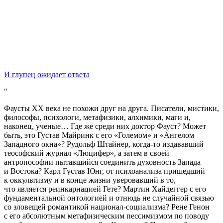
И глупец ожидает ответа
Фаусты XX века не похожи друг на друга. Писатели, мистики,
философы, психологи, метафизики, алхимики, маги и,
наконец, ученые… Где же среди них доктор Фауст? Может
быть, это Густав Майринк с его «Големом» и «Ангелом
Западного окна»? Рудольф Штайнер, когда-то издававший
теософский журнал «Люцифер», а затем в своей
антропософии пытавшийся соединить духовность Запада
и Востока? Карл Густав Юнг, от психоанализа пришедший
к оккультизму и в конце жизни уверовавший в то,
что является реинкарнацией Гете? Мартин Хайдеггер с его
фундаментальной онтологией и отнюдь не случайной связью
со зловещей романтикой национал-социализма? Рене Генон
с его абсолютным метафизическим пессимизмом по поводу